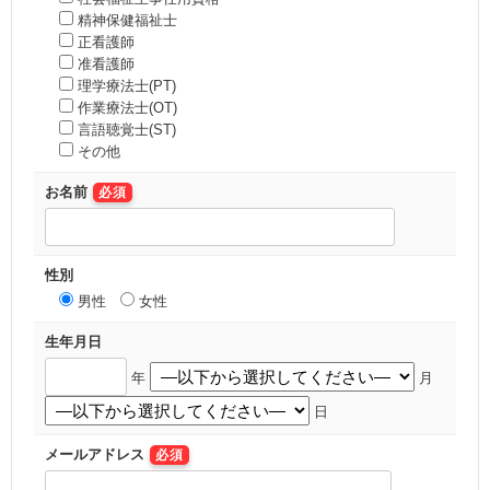
精神保健福祉士
正看護師
准看護師
理学療法士(PT)
作業療法士(OT)
言語聴覚士(ST)
その他
お名前
必須
性別
男性
女性
生年月日
年
月
日
メールアドレス
必須