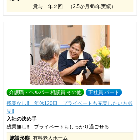
賞与 年２回 （2.5か月/昨年実績）
介護職・ヘルパー 相談員 その他
正社員 パート
残業なし!! 年休120日 プライベートも充実したい方必
見!!
入社の決め手
残業無し!! プライベートもしっかり過ごせる
施設形態
有料老人ホーム