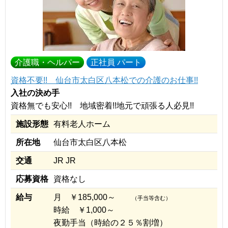
介護職・ヘルパー
正社員 パート
資格不要!! 仙台市太白区八本松での介護のお仕事!!
入社の決め手
資格無でも安心!! 地域密着!!地元で頑張る人必見!!
施設形態
有料老人ホーム
所在地
仙台市太白区八本松
交通
JR JR
応募資格
資格なし
給与
月 ￥185,000～
（手当等含む）
時給 ￥1,000～
夜勤手当（時給の２５％割増）