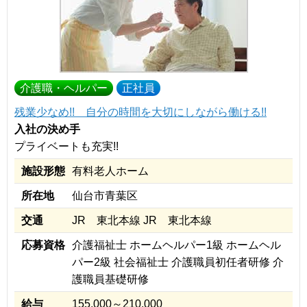
介護職・ヘルパー
正社員
残業少なめ!! 自分の時間を大切にしながら働ける!!
入社の決め手
プライベートも充実!!
施設形態
有料老人ホーム
所在地
仙台市青葉区
交通
JR 東北本線 JR 東北本線
応募資格
介護福祉士 ホームヘルパー1級 ホームヘル
パー2級 社会福祉士 介護職員初任者研修 介
護職員基礎研修
給与
155,000～210,000